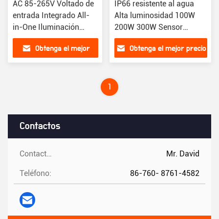
AC 85-265V Voltado de
IP66 resistente al agua
entrada Integrado All-
Alta luminosidad 100W
in-One Iluminación
200W 300W Sensor
solar de la calle con luz
automático al aire libre
Obtenga el mejor
Obtenga el mejor precio
LED
Luz solar de calle
precio
1
Contactos
Contactos:
Mr. David
Teléfono:
86-760- 8761-4582