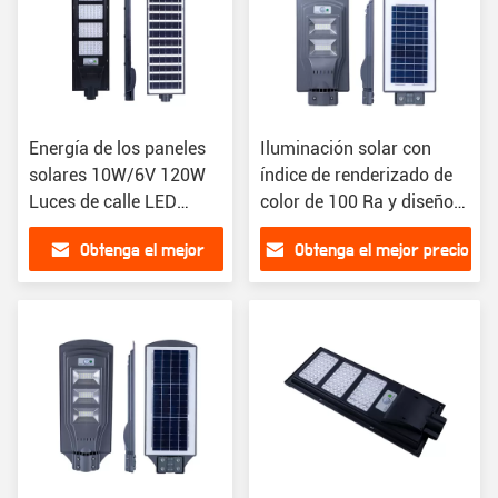
Energía de los paneles
Iluminación solar con
solares 10W/6V 120W
índice de renderizado de
Luces de calle LED
color de 100 Ra y diseño
inteligentes al aire libre
LED integrado
Obtenga el mejor
Obtenga el mejor precio
para iluminación del
jardín
precio