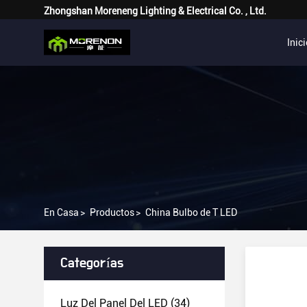
Zhongshan Moreneng Lighting & Electrical Co. , Ltd.
Inic
En Casa
>
Productos
>
China Bulbo de T LED
Categorías
Luz Del Panel Del LED
(34)