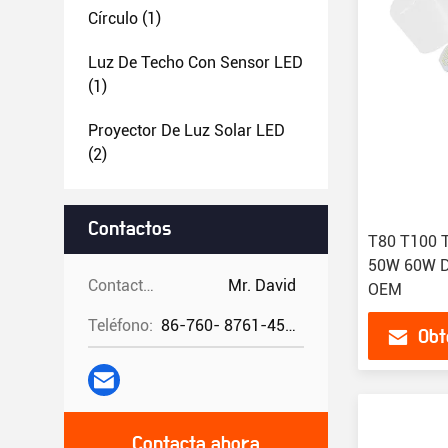
Círculo
(1)
Luz De Techo Con Sensor LED
(1)
Proyector De Luz Solar LED
(2)
Contactos
T80 T100 
50W 60W 
Contactos:
Mr. David
OEM
Teléfono:
86-760- 8761-4582
Obt
Contacta ahora