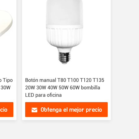
o Tipo
Botón manual T80 T100 T120 T135
W 30W
20W 30W 40W 50W 60W bombilla
LED para oficina
cio
Obtenga el mejor precio