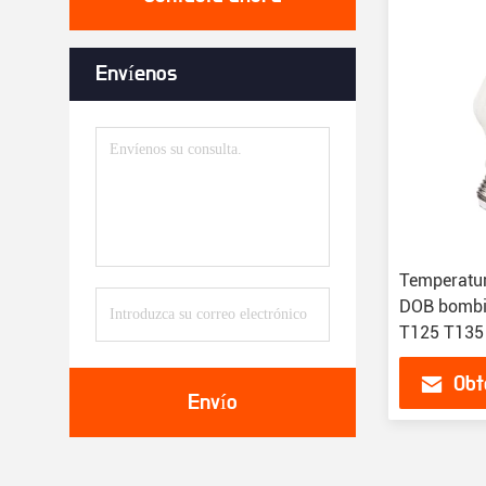
Envíenos
Temperatur
DOB bombi
T125 T13
Obt
Envío