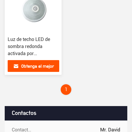
Luz de techo LED de
sombra redonda
activada por
movimiento PIR sensor
Obtenga el mejor
de movimiento para
hoteles
precio
1
Contactos
Contactos:
Mr. David