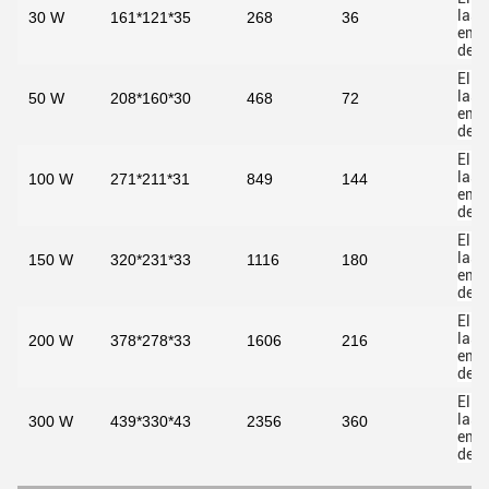
las
30 W
161*121*35
268
36
emis
de 
El v
las
50 W
208*160*30
468
72
emis
de 
El v
las
100 W
271*211*31
849
144
emis
de 
El v
las
150 W
320*231*33
1116
180
emis
de 
El v
las
200 W
378*278*33
1606
216
emis
de 
El v
las
300 W
439*330*43
2356
360
emis
de 