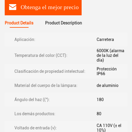
Obtenga el mejor precio
Product Details
Product Description
Aplicación:
Carretera
6000K (alarma
Temperatura del color (CCT):
de la luz del
día)
Protección
Clasificación de propiedad intelectual:
IP66
Material del cuerpo de la lámpara:
de aluminio
Ángulo del haz ((°):
180
Los demás productos:
80
CA 110V (± el
Voltado de entrada (v):
10%)