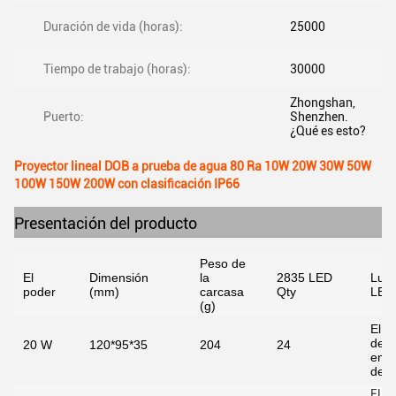
Duración de vida (horas):
25000
Tiempo de trabajo (horas):
30000
Zhongshan,
Puerto:
Shenzhen.
¿Qué es esto?
Proyector lineal DOB a prueba de agua 80 Ra 10W 20W 30W 50W
100W 150W 200W con clasificación IP66
Presentación del producto
Peso de
El
Dimensión
la
2835 LED
Luz 
poder
(mm)
carcasa
Qty
LED
(g)
El v
de l
20 W
120*95*35
204
24
emis
de 
El v