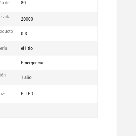
ón de
80
e vida
20000
roducto
0.3
ería:
el litio
:
Emergencia
ión
1 año
uz:
El LED