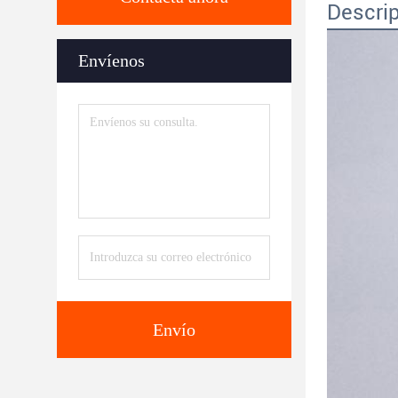
Descrip
Envíenos
Envío