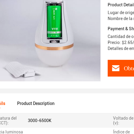
Product Detai
Lugar de orig
Nombre de la
Payment & Sh
Cantidad de o
Precio: $2.65
Detalles de e
Obte
ils
Product Description
atura del
Voltado de
3000-6500K
CCT):
(v):
cia luminosa
Índice de