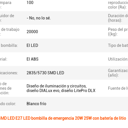
lámpara
100
reproducci
:
color (Ra):
uidor de
Duración d
- No, no lo sé.
:
(horas):
 de trabajo
Peso del p
20000
:
((kg):
 bombilla:
El LED
Tipo de bat
rial:
El ABS
Utilización
Garantizac
icaciones:
2835/5730 SMD LED
(año):
o de
Diseño de iluminación y circuitos,
ones de
Fuente de l
diseño DIALux evo, diseño LitePro DLX
ación:
do color:
Blanco frío
MD LED E27 LED bombilla de emergencia 20W 25W con batería de litio