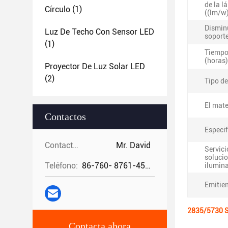
de la 
Círculo
(1)
((lm/w)
Dismin
Luz De Techo Con Sensor LED
soporte
(1)
Tiempo
(horas)
Proyector De Luz Solar LED
(2)
Tipo de
El mate
Contactos
Especif
Contactos:
Mr. David
Servici
soluci
Teléfono:
86-760- 8761-4582
ilumin
Emitien
2835/5730 S
Contacta ahora