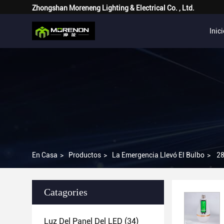
Zhongshan Moreneng Lighting & Electrical Co. , Ltd.
Inic
En Casa
>
Productos
>
La Emergencia Llevó El Bulbo
>
28
Catagories
Luz Del Panel Del LED
(34)