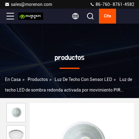
sales@morenon.com
86-760- 8761-4582
Cita
productos
En Casa
>
Productos
>
Luz De Techo Con Sensor LED
>
Luz de
techo LED de sombra redonda activada por movimiento PIR
sensor de movimiento para hoteles