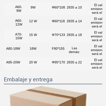
El valor
A60-
9W
Φ60*108
2835 a 10
emisione
9W
será el si
El valor
A60-
12 W
Φ60*118
2835 a 14
emisione
12W
será el si
El valor
A70-
15 W
Φ70*133
2835 a 18
emisione
15W
será el si
El valor
Las
A80-18W
18W
F80*155
emisione
demás:
será el si
El valor
A95-20W
20 W
Φ95*170
2835 a 22
emisione
será el si
Embalaje y entrega