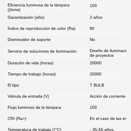
Eficiencia luminosa de la lámpara
100
((lm/w)
Garantización (año)
2 años
Índice de reproducción de color (Ra)
80
Disminuidor de soporte
No
Diseño de iluminación 
Servicio de soluciones de iluminación
de proyectos
Duración de vida (horas)
20000
Tiempo de trabajo (horas)
20000
El tipo
T BULB
Válvula de entrada (V)
Acción de corriente 8
Flujo luminoso de la lámpara
100
CRI (Ra>)
En el caso de las enti
Deja un mensaje
Temperatura de trabajo ((°C)
- 35-55 años.