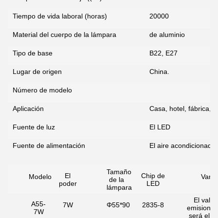
¡Te llamaremos pronto!
Tiempo de vida laboral (horas)
20000
Material del cuerpo de la lámpara
de aluminio
Tipo de base
B22, E27
Lugar de origen
China.
Número de modelo
Aplicación
Casa, hotel, fábrica, 
Fuente de luz
El LED
Fuente de alimentación
El aire acondicionado
PRESENTACIóN
Tamaño
El
Chip de
Modelo
Varia
de la
poder
LED
lámpara
El valor
A55-
7W
Φ55*90
2835-8
emisione
7W
será el si