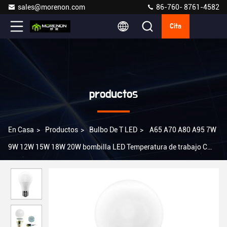
sales@morenon.com
86-760- 8761-4582
Cita
productos
En Casa
>
Productos
>
Bulbo De T LED
>
A65 A70 A80 A95 7W
9W 12W 15W 18W 20W bombilla LED Temperatura de trabajo C
-35 55