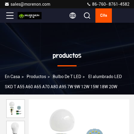
sales@morenon.com
86-760- 8761-4582
Cita
productos
En Casa
>
Productos
>
Bulbo De T LED
>
El alumbrado LED
SKD T A55 A60 A65 A70 A80 A95 7W 9W 12W 15W 18W 20W