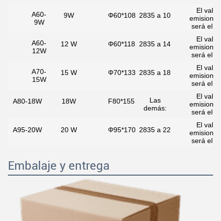
El valor
A60-
9W
Φ60*108
2835 a 10
emisione
9W
será el si
El valor
A60-
12 W
Φ60*118
2835 a 14
emisione
12W
será el si
El valor
A70-
15 W
Φ70*133
2835 a 18
emisione
15W
será el si
El valor
Las
A80-18W
18W
F80*155
emisione
demás:
será el si
El valor
A95-20W
20 W
Φ95*170
2835 a 22
emisione
será el si
Embalaje y entrega