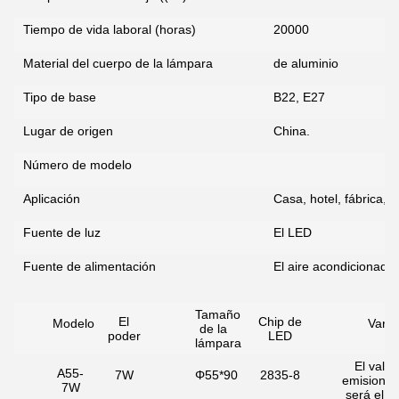
Tiempo de vida laboral (horas)
20000
Material del cuerpo de la lámpara
de aluminio
Tipo de base
B22, E27
Lugar de origen
China.
Número de modelo
Aplicación
Casa, hotel, fábrica, 
Fuente de luz
El LED
Fuente de alimentación
El aire acondicionado
PRESENTACIóN
Tamaño
El
Chip de
Modelo
Varia
de la
poder
LED
lámpara
El valor
A55-
7W
Φ55*90
2835-8
emisione
7W
será el si