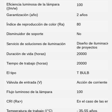
Eficiencia luminosa de la lámpara
100
((lm/w)
Garantización (año)
2 años
Índice de reproducción de color (Ra)
80
Disminuidor de soporte
No
Diseño de iluminación 
Servicio de soluciones de iluminación
de proyectos
Duración de vida (horas)
20000
Tiempo de trabajo (horas)
20000
El tipo
T BULB
Válvula de entrada (V)
Acción de corriente 8
Flujo luminoso de la lámpara
100
CRI (Ra>)
En el caso de las enti
Deja un mensaje
¡Te llamaremos pronto!
Temperatura de trabajo ((°C)
- 35-55 años.