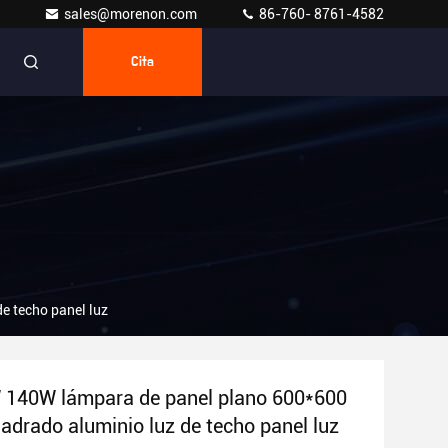
sales@morenon.com
86-760- 8761-4582
Cita
e techo panel luz
140W lámpara de panel plano 600*600
uadrado aluminio luz de techo panel luz