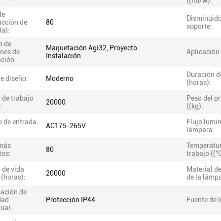
((lm/w):
de
Disminuido
ucción de
80
soporte:
Ra):
o de
Maquetación Agi32, Proyecto
ones de
Aplicación
Instalación
ación:
Duración d
de diseño:
Moderno
(horas):
 de trabajo
Peso del p
20000
:
((kg):
o de entrada
Flujo lumin
AC175-265V
lámpara:
más
Temperatur
80
tos:
trabajo ((°
 de vida
Material d
20000
 (horas):
de la lámp
cación de
dad
Protección IP44
Fuente de l
tual: