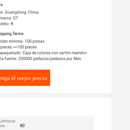
ls
en: Guangdong, China
 marca: GT
delo: R
ipping Terms
rden mínima: 100 piezas
/pieces >=100 pieces
mpaquetado: Caja de colores con cartón maestro
 la fuente: 200000 pedazos/pedazos por Mes
nga el mejor precio
 luminosa
ara
80