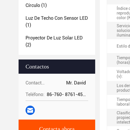
Círculo
(1)
Índice 
reprod
Luz De Techo Con Sensor LED
color (
(1)
Servici
soluci
ilumin
Proyector De Luz Solar LED
(2)
Estilo 
Tiempo
(horas)
Contactos
Voltad
(v):
Contactos:
Mr. David
Los de
produc
Teléfono:
86-760- 8761-4582
Tiempo
laboral
Clasifi
propie
intelec
Contacta ahora