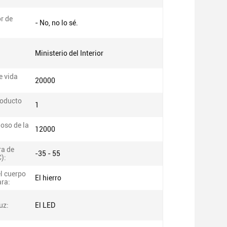
r de
- No, no lo sé.
:
Ministerio del Interior
e vida
20000
roducto
1
oso de la
12000
a de
-35 - 55
C):
el cuerpo
El hierro
ara:
uz:
El LED