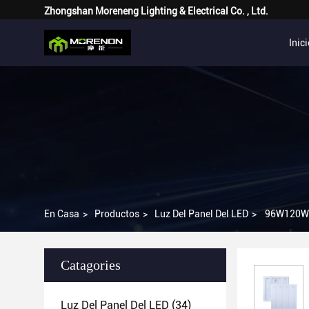
Zhongshan Moreneng Lighting & Electrical Co. , Ltd.
Inic
En Casa
>
Productos
>
Luz Del Panel Del LED
>
96W120W 1
Catagories
Luz Del Panel Del LED
(34)