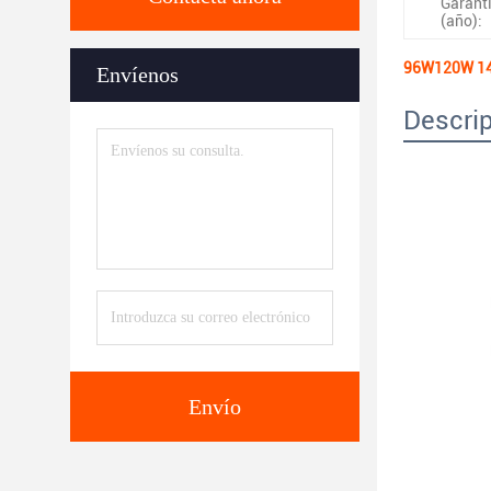
Garant
(año):
96W120W 140W
Envíenos
Descrip
Envío