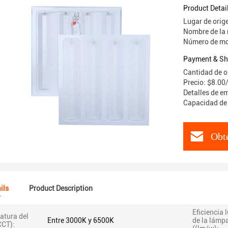
Product Detai
Lugar de orig
Nombre de la
Número de mo
Payment & Sh
Cantidad de o
Precio: $8.00
Detalles de e
Capacidad de
Obte
ils
Product Description
Eficiencia
atura del
Entre 3000K y 6500K
de la lámp
CCT):