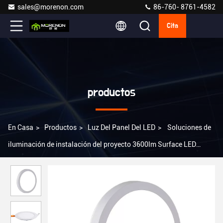
sales@morenon.com
86-760- 8761-4582
Cita
productos
En Casa
>
Productos
>
Luz Del Panel Del LED
>
Soluciones de
iluminación de instalación del proyecto 3600lm Surface LED
Panel Light 6W 12W 18W 24W