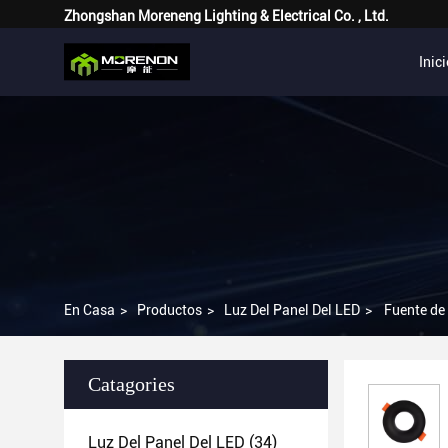
Zhongshan Moreneng Lighting & Electrical Co. , Ltd.
Inic
En Casa
>
Productos
>
Luz Del Panel Del LED
>
Fuente de
Catagories
Luz Del Panel Del LED
(34)