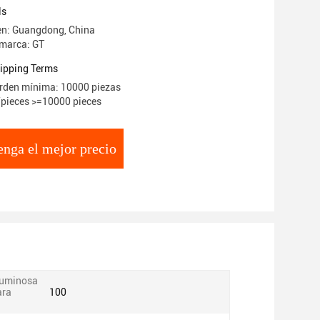
ls
en: Guangdong, China
 marca: GT
ipping Terms
rden mínima: 10000 piezas
/pieces >=10000 pieces
nga el mejor precio
 luminosa
ara
100