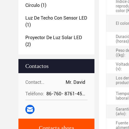
Índice 
Círculo
(1)
reprod
color (
Luz De Techo Con Sensor LED
El color
(1)
Duració
Proyector De Luz Solar LED
(horas)
(2)
Peso d
((kg):
Voltad
Contactos
(v):
Los de
Contactos:
Mr. David
produc
Teléfono:
86-760- 8761-4582
Tiempo
laboral
Garant
(año):
Fuente
Contacta ahora
alimen