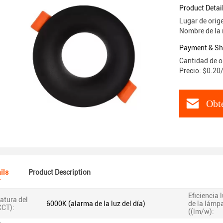
Product Detai
Lugar de orig
Nombre de la
Payment & Sh
Cantidad de o
Precio: $0.20
Obte
ils
Product Description
Eficiencia
atura del
6000K (alarma de la luz del día)
de la lámp
CCT):
((lm/w):