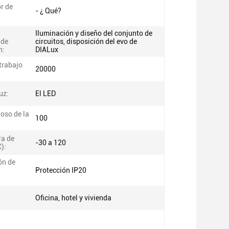
r de
- ¿ Qué?
Iluminación y diseño del conjunto de
 de
circuitos, disposición del evo de
n:
DIALux
trabajo
20000
uz:
El LED
oso de la
100
a de
-30 a 120
C):
ón de
Protección IP20
:
:
Oficina, hotel y vivienda