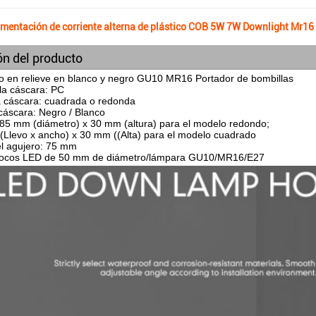
imentación de corriente alterna de plástico COB 5W 7W Downlight Mr1
ón del producto
o en relieve en blanco y negro GU10 MR16 Portador de bombillas
 la cáscara: PC
 cáscara: cuadrada o redonda
 cáscara: Negro / Blanco
85 mm (diámetro) x 30 mm (altura) para el modelo redondo;
Llevo x ancho) x 30 mm ((Alta) para el modelo cuadrado
l agujero: 75 mm
 focos LED de 50 mm de diámetro/lámpara GU10/MR16/E27