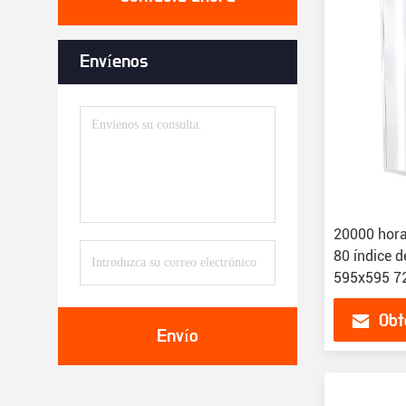
Envíenos
20000 hora
80 índice d
595x595 7
Obt
Envío