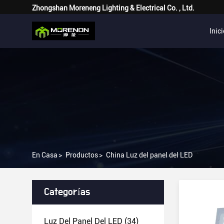
Zhongshan Moreneng Lighting & Electrical Co. , Ltd.
Inic
En Casa
>
Productos
>
China Luz del panel del LED
Categorías
Luz Del Panel Del LED
(34)