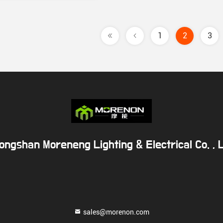
1
2
3
ongshan Moreneng Lighting & Electrical Co. , L
sales@morenon.com