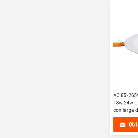
AC 85-265
18w 24w Ul
con larga 
Obt