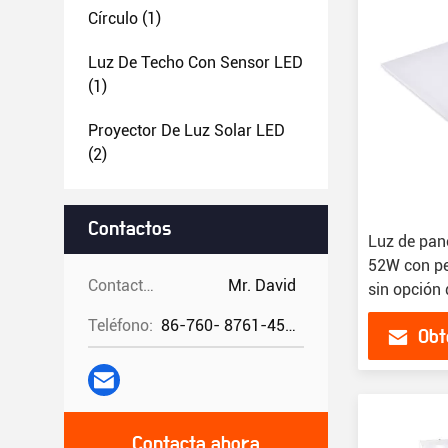
Círculo
(1)
Luz De Techo Con Sensor LED
(1)
Proyector De Luz Solar LED
(2)
Contactos
Luz de pan
52W con pe
Contactos:
Mr. David
sin opción
Teléfono:
86-760- 8761-4582
Obt
Contacta ahora