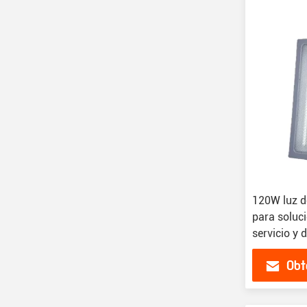
120W luz d
para soluc
servicio y 
Obt